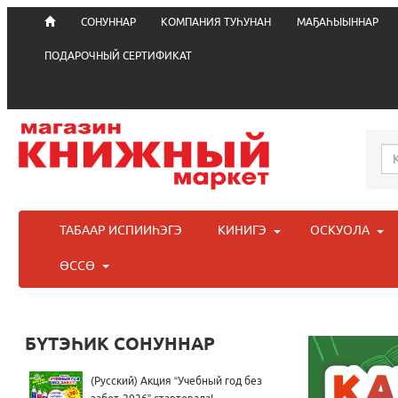
СОНУННАР
КОМПАНИЯ ТУҺУНАН
МАҔАҺЫЫННАР
ПОДАРОЧНЫЙ СЕРТИФИКАТ
ТАБААР ИСПИИҺЭГЭ
КИНИГЭ
ОСКУОЛА
ӨССӨ
БҮТЭҺИК СОНУННАР
(Русский) Акция “Учебный год без