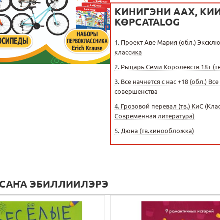
КИНИГЭНИ ААХ, КИ
КӨРCATALOG
1.
Проект Аве Мария (обл.) Экскл
классика
2.
Рыцарь Семи Королевств 18+ (тв
3.
Все начнется с нас +18 (обл.) Все
совершенства
4.
Грозовой перевал (тв.) КиС (Кла
Современная литература)
5.
Дюна (тв.кинообложка)
 САҤА ЭБИЛЛИИЛЭРЭ