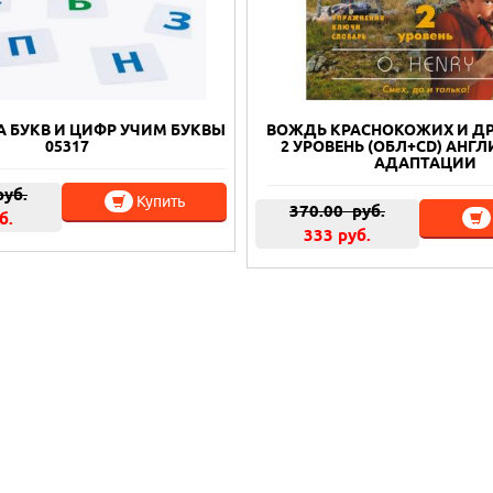
А БУКВ И ЦИФР УЧИМ БУКВЫ
ВОЖДЬ КРАСНОКОЖИХ И ДР
05317
2 УРОВЕНЬ (ОБЛ+CD) АНГ
АДАПТАЦИИ
уб.
Купить
370.00
руб.
б.
333 руб.