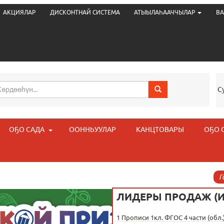
АКЦИЯЛАР
ДИСКОНТНАЙ СИСТЕМА
АТЫЫЛАҺААЧЧЫЛАР
ВА
С
ОҔО САДА
ООННЬУУЛАР
КАНЦТОВАРЫ
ОҔО 
Г
ЛИДЕРЫ ПРОДАЖ (
1
Прописи 1кл. ФГОС 4 части (обл.