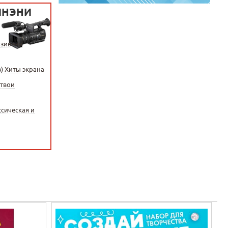
ИНЭНИ
юзивная
) Хиты экрана
 твои
ссическая и