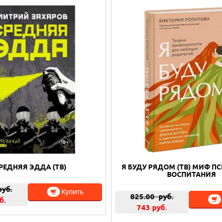
РЕДНЯЯ ЭДДА (ТВ)
Я БУДУ РЯДОМ (ТВ) МИФ П
ВОСПИТАНИЯ
уб.
Купить
825.00
руб.
б.
743 руб.