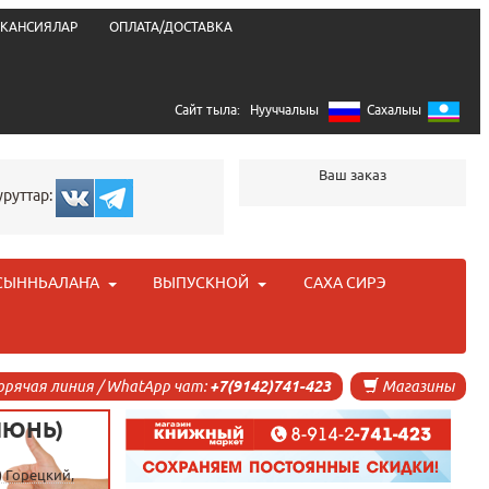
КАНСИЯЛАР
ОПЛАТА/ДОСТАВКА
Сайт тыла:
Нууччалыы
Сахалыы
Ваш заказ
уруттар:
СЫННЬАЛАҤА
ВЫПУСКНОЙ
САХА СИРЭ
орячая линия / WhatApp чат:
+7(9142)741-423
Магазины
ИЮНЬ)
) Горецкий,