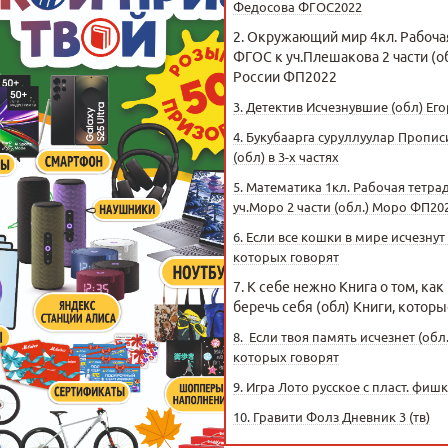
Федосова ФГОС2022
2.
Окружающий мир 4кл. Рабочая
ФГОС к уч.Плешакова 2 части (о
России ФП2022
3.
Детектив Исчезнувшие (обл) Ег
4.
Букубаарга суруллуулар Пропис
(обл) в 3-х частях
5.
Математика 1кл. Рабочая тетра
уч.Моро 2 части (обл.) Моро ФП20
6.
Если все кошки в мире исчезнут 
которых говорят
7.
К себе нежно Книга о том, как
беречь себя (обл) Книги, котор
8.
Если твоя память исчезнет (обл.
которых говорят
9.
Игра Лото русское с пласт. фиш
10.
Гравити Фолз Дневник 3 (тв)