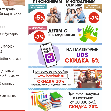
 тетрадь
бл.А4) Школа
оров
и к букварю
дь ФГОС к
22
(обл) Книги, о
 ценить и
ые обнимают
) Книги, о
ками 02006