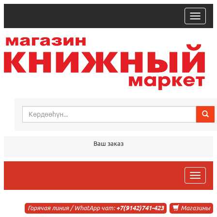
trk
Ваш заказ
trk
Горячая линия / WhatApp чат:
+7(9142)741-423
Магазины