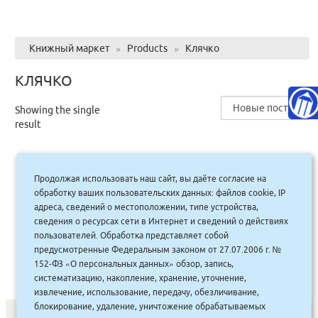
Книжный маркет
»
Products
»
Клячко
КЛЯЧКО
Showing the single
result
Продолжая использовать наш сайт, вы даёте согласие на
Просто о ферментах Почему они так
обработку ваших пользовательских данных: файлов cookie, IP
полезны? (тв.) Код питания
адреса, сведений о местоположении, типе устройства,
сведения о ресурсах сети в Интернет и сведений о действиях
790.00
руб.
Купить
пользователей. Обработка представляет собой
711 руб.
предусмотренные Федеральным законом от 27.07.2006 г. №
152-ФЗ «О персональных данных» обзор, запись,
систематизацию, накопление, хранение, уточнение,
извлечение, использование, передачу, обезличивание,
блокирование, удаление, уничтожение обрабатываемых